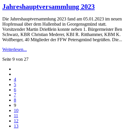
Jahreshauptversammlung 2023
Die Jahreshauptversammlung 2023 fand am 05.01.2023 im neuen
Hopfensaal über dem Hallenbad in Georgensgmünd statt.
Vorsitzender Martin Drießlein konnte neben 1. Bürgermeister Ben
Schwarz, KBR Christian Mederer, KBI R. Ritthammer, KBM K.
Wolfberger, 40 Mitglieder der FFW Petersgmünd begrüßen. Die...
Weiterlesen...
Seite 9 von 27
4
5
6
7
8
9
10
11
12
13