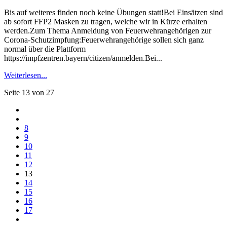
Bis auf weiteres finden noch keine Übungen statt!Bei Einsätzen sind
ab sofort FFP2 Masken zu tragen, welche wir in Kürze erhalten
werden.Zum Thema Anmeldung von Feuerwehrangehörigen zur
Corona-Schutzimpfung:Feuerwehrangehörige sollen sich ganz
normal über die Plattform
https://impfzentren.bayern/citizen/anmelden.Bei...
Weiterlesen...
Seite 13 von 27
8
9
10
11
12
13
14
15
16
17