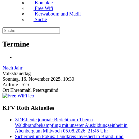
Kontakte
Free Wifi
Kerwaboum und Madli
Suche
Termine
Nach Jahr
Volkstrauertag
Sonntag, 16. November 2025, 10:30
Aufrufe
: 525
Ort
Ehrenmahl Petersgmünd
KFV Roth Aktuelles
ZDF-heute journal: Bericht zum Thema
Waldbrandbekämpfung mit unserer Ausbildungseinheit in
Abenberg am Mittwoch 05.08.2026, 21:45 Uhr
Sicherheit im Fokus: Landkreis investiert in Brand- und