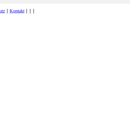
utz
∣
Kontakt
∣
∣
∣