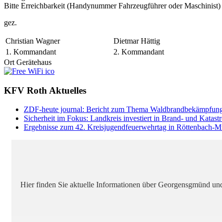
Bitte Erreichbarkeit (Handynummer Fahrzeugführer oder Maschinist) an
gez.
Christian Wagner
Dietmar Hättig
1. Kommandant
2. Kommandant
Ort
Gerätehaus
KFV Roth Aktuelles
ZDF-heute journal: Bericht zum Thema Waldbrandbekämpfung 
Sicherheit im Fokus: Landkreis investiert in Brand- und Katas
Ergebnisse zum 42. Kreisjugendfeuerwehrtag in Röttenbach-Mü
Hier finden Sie aktuelle Informationen über Georgensgmünd und 