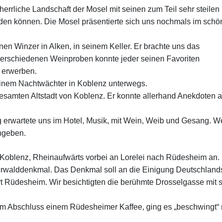
 herrliche Landschaft der Mosel mit seinen zum Teil sehr steilen
den können. Die Mosel präsentierte sich uns nochmals im schö
en Winzer in Alken, in seinem Keller. Er brachte uns das
verschiedenen Weinproben konnte jeder seinen Favoriten
 erwerben.
inem Nachtwächter in Koblenz unterwegs.
samten Altstadt von Koblenz. Er konnte allerhand Anekdoten 
g erwartete uns im Hotel, Musik, mit Wein, Weib und Gesang. W
ngeben.
r Koblenz, Rheinaufwärts vorbei an Lorelei nach Rüdesheim an. 
walddenkmal. Das Denkmal soll an die Einigung Deutschland
rt Rüdesheim. Wir besichtigten die berühmte Drosselgasse mit 
m Abschluss einem Rüdesheimer Kaffee, ging es „beschwingt“ 