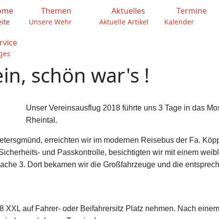
ome
Themen
Aktuelles
Termine
eite
Unsere Wehr
Aktuelle Artikel
Kalender
rvice
ges
in, schön war's !
Unser Vereinsausflug 2018 führte uns 3 Tage in das Mo
Rheintal.
etersgmünd, erreichten wir im modernen Reisebus der Fa. Köpp
icherheits- und Passkontrolle, besichtigten wir mit einem weib
ache 3. Dort bekamen wir die Großfahrzeuge und die entsprec
Z8 XXL auf Fahrer- oder Beifahrersitz Platz nehmen. Nach eine