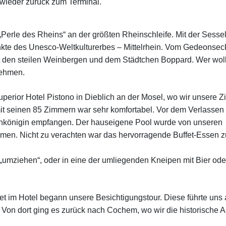
wieder zurück zum Terminal.
„Perle des Rheins“ an der größten Rheinschleife. Mit der Sess
nkte des Unesco-Weltkulturerbes – Mittelrhein. Vom Gedeonsec
mit den steilen Weinbergen und dem Städtchen Boppard.
Wer woll
nehmen.
perior Hotel Pistono in Dieblich an der Mosel, wo wir unsere 
mit seinen 85 Zimmern war sehr komfortabel. Vor dem Verlassen
inkönigin empfangen. Der hauseigene Pool wurde von unseren
mmen. Nicht zu verachten war das hervorragende Buffet-Essen 
„umziehen“, oder in eine der umliegenden Kneipen mit Bier ode
t im Hotel begann unsere Besichtigungstour.
Diese führte uns
 Von dort ging es zurück nach Cochem, wo wir die historische Al