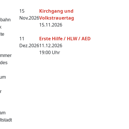
15
Kirchgang und
Nov.
2026
Volkstrauertag
elbahn
15.11.2026
k
te
11
Erste Hilfe / HLW / AED
Dez.
2026
11.12.2026
19:00 Uhr
Zimmer
 des
zum
r
 am
tstadt