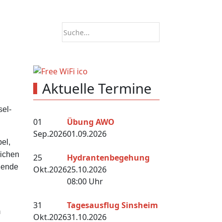
Aktuelle Termine
sel-
01
Übung AWO
Sep.
2026
01.09.2026
el,
lichen
25
Hydrantenbegehung
hende
Okt.
2026
25.10.2026
08:00 Uhr
31
Tagesausflug Sinsheim
m
Okt.
2026
31.10.2026