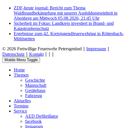
ZDF-heute journal: Bericht zum Thema
Waldbrandbekämpfung mit unserer Ausbildungseinheit in
Abenberg am Mittwoch 05.08.2026, 21:45 Uhr
Sicherheit im Fokus: Landkreis investiert in Brand- und
Katastrophenschutz
Ergebnisse zum 42. Kreisjugendfeuerwehrtag in Röttenbach-
Mühlstetten
© 2026 Freiwillige Feuerwehr Petersgmünd ∣
Impressum
∣
Datenschutz
∣
Kontakt
∣
∣
∣
Mobile Menu Toggle
Home
Themen
Geschichte
Mannschaft
Gerätehaus
Fahrzeug
Aktuelles
Termine
Service
AED Defibrillator
facebook
Instagram