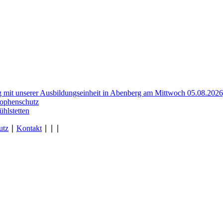
mit unserer Ausbildungseinheit in Abenberg am Mittwoch 05.08.2026
trophenschutz
hlstetten
utz
∣
Kontakt
∣
∣
∣