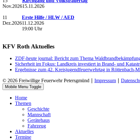
15
Kirchgang und Volkstrauertag
Nov.
2026
15.11.2026
11
Erste Hilfe / HLW / AED
Dez.
2026
11.12.2026
19:00 Uhr
KFV Roth Aktuelles
ZDF-heute journal: Bericht zum Thema Waldbrandbekämpfung 
Sicherheit im Fokus: Landkreis investiert in Brand- und Katas
Ergebnisse zum 42. Kreisjugendfeuerwehrtag in Röttenbach-Mü
© 2026 Freiwillige Feuerwehr Petersgmünd ∣
Impressum
∣
Datensch
Mobile Menu Toggle
Home
Themen
Geschichte
Mannschaft
Gerätehaus
Fahrzeug
Aktuelles
Termine